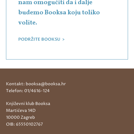
nam omogućiti da i dalje
budemo Booksa koju toliko
volite.
PODRŽITE BOOKSU >
Kontakt: booksa@booksa.hr
Telefon: 01/4616-124
Književni klub Booksa
Martićeva 14D
10000 Zagreb
OIB: 65550102767