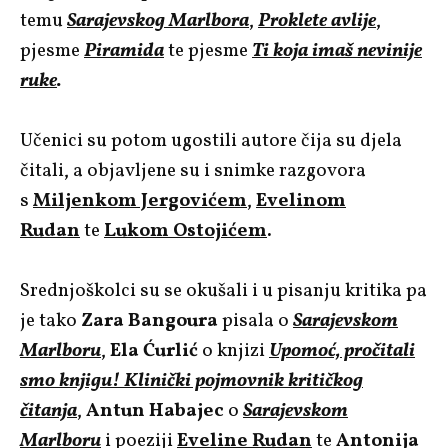
temu
Sarajevskog Marlbora
,
Proklete avlije
,
pjesme
Piramida
te pjesme
Ti koja imaš nevinije
ruke
.
Učenici su potom ugostili autore čija su djela
čitali, a objavljene su i snimke razgovora
s
Miljenkom Jergovićem
,
Evelinom
Rudan
te
Lukom Ostojićem
.
Srednjoškolci su se okušali i u pisanju kritika pa
je tako
Zara Bangoura
pisala o
Sarajevskom
Marlboru
,
Ela Ćurlić
o knjizi
Upomoć, pročitali
smo knjigu! Klinički pojmovnik kritičkog
čitanja
,
Antun Habajec
o
Sarajevskom
Marlboru
i poeziji
Eveline Rudan
te
Antonija