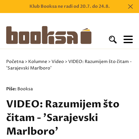
Klub Booksa ne radi od 20.7. do 24.8.
Početna
>
Kolumne
>
Video
> VIDEO: Razumijem što čitam -
'Sarajevski Marlboro'
Piše:
Booksa
VIDEO: Razumijem što
čitam - 'Sarajevski
Marlboro'