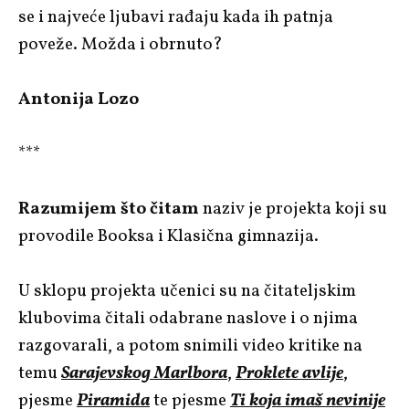
se i najveće ljubavi rađaju kada ih patnja
poveže. Možda i obrnuto?
Antonija Lozo
***
Razumijem što čitam
naziv je projekta koji su
provodile Booksa i Klasična gimnazija.
U sklopu projekta učenici su na čitateljskim
klubovima čitali odabrane naslove i o njima
razgovarali, a potom snimili video kritike na
temu
Sarajevskog Marlbora
,
Proklete avlije
,
pjesme
Piramida
te pjesme
Ti koja imaš nevinije