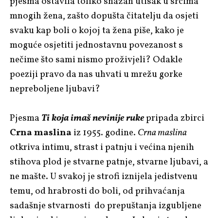
pjesma ostavila toliko snažan utisak u srcima
mnogih žena, zašto dopušta čitatelju da osjeti
svaku kap boli o kojoj ta žena piše, kako je
moguće osjetiti jednostavnu povezanost s
nečime što sami nismo proživjeli? Odakle
poeziji pravo da nas uhvati u mrežu gorke
nepreboljene ljubavi?
Pjesma
Ti koja imaš nevinije ruke
pripada zbirci
Crna maslina
iz 1955. godine.
Crna maslina
otkriva intimu, strast i patnju i većina njenih
stihova plod je stvarne patnje, stvarne ljubavi, a
ne mašte. U svakoj je strofi iznijela jedistvenu
temu, od hrabrosti do boli, od prihvaćanja
sadašnje stvarnosti do prepuštanja izgubljene