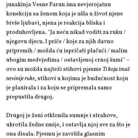
junakinja Vesne Parun ima nevjerojatnu
konekciju sa ženom koja je ušla u život njene
bivše ljubavi, njena je reakcija bliska i
produhovljena. ''Ja neću nikad voditi za ruku /
njegovu djecu. I priče / koje za njih davno
pripremih / možda ću ispričati plačući / malim
ubogim medvjedima / ostavljenoj crnoj šumi'' –
ovo su možda najteži stihovi pjesme
Ti koja imaš
nevinije ruke
, stihovi u kojima je budućnost koju
je planirala i za koju se pripremala samo
prepustila drugoj.
Drugoj je ženi otklonila sumnje i strahove,
ukrotila žedne zmije, i ostavlja njoj sve za što je
ona disala. Pjesmu je završila glasnim