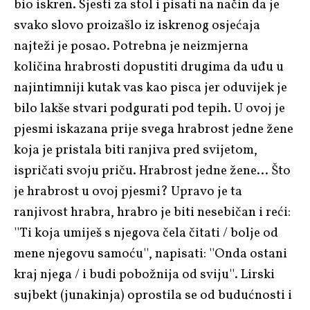
bio iskren. Sjesti za stol i pisati na način da je
svako slovo proizašlo iz iskrenog osjećaja
najteži je posao. Potrebna je neizmjerna
količina hrabrosti dopustiti drugima da uđu u
najintimniji kutak vas kao pisca jer oduvijek je
bilo lakše stvari podgurati pod tepih. U ovoj je
pjesmi iskazana prije svega hrabrost jedne žene
koja je pristala biti ranjiva pred svijetom,
ispričati svoju priču. Hrabrost jedne žene… Što
je hrabrost u ovoj pjesmi? Upravo je ta
ranjivost hrabra, hrabro je biti nesebičan i reći:
''Ti koja umiješ s njegova čela čitati / bolje od
mene njegovu samoću'', napisati: ''Onda ostani
kraj njega / i budi pobožnija od sviju''. Lirski
sujbekt (junakinja) oprostila se od budućnosti i