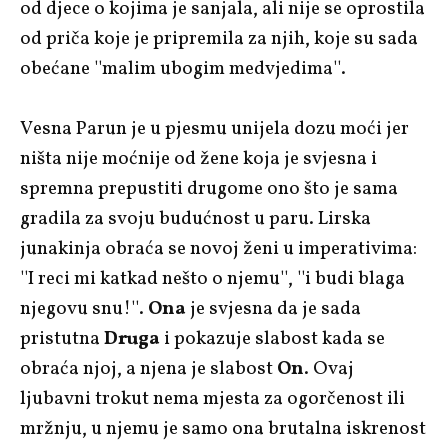
od djece o kojima je sanjala, ali nije se oprostila
od priča koje je pripremila za njih, koje su sada
obećane ''malim ubogim medvjedima''.
Vesna Parun je u pjesmu unijela dozu moći jer
ništa nije moćnije od žene koja je svjesna i
spremna prepustiti drugome ono što je sama
gradila za svoju budućnost u paru. Lirska
junakinja obraća se novoj ženi u imperativima:
''I reci mi katkad nešto o njemu'', ''i budi blaga
njegovu snu!''.
Ona
je svjesna da je sada
pristutna
Druga
i pokazuje slabost kada se
obraća njoj, a njena je slabost
On
. Ovaj
ljubavni trokut nema mjesta za ogorčenost ili
mržnju, u njemu je samo ona brutalna iskrenost