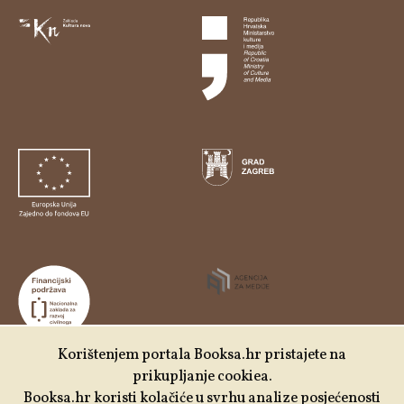
Korištenjem portala Booksa.hr pristajete na
prikupljanje cookiea.
Udruga Kulturtreger je korisnik institucionalne podrške
Booksa.hr koristi kolačiće u svrhu analize posjećenosti