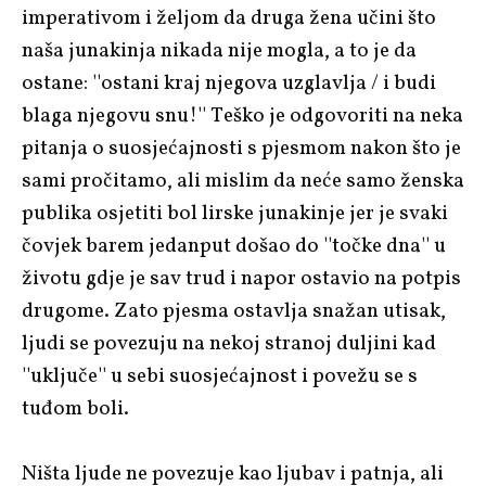
imperativom i željom da druga žena učini što
naša junakinja nikada nije mogla, a to je da
ostane: ''ostani kraj njegova uzglavlja / i budi
blaga njegovu snu!'' Teško je odgovoriti na neka
pitanja o suosjećajnosti s pjesmom nakon što je
sami pročitamo, ali mislim da neće samo ženska
publika osjetiti bol lirske junakinje jer je svaki
čovjek barem jedanput došao do ''točke dna'' u
životu gdje je sav trud i napor ostavio na potpis
drugome. Zato pjesma ostavlja snažan utisak,
ljudi se povezuju na nekoj stranoj duljini kad
''uključe'' u sebi suosjećajnost i povežu se s
tuđom boli.
Ništa ljude ne povezuje kao ljubav i patnja, ali