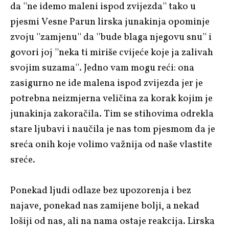
da ''ne idemo maleni ispod zvijezda'' tako u
pjesmi Vesne Parun lirska junakinja opominje
zvoju ''zamjenu'' da ''bude blaga njegovu snu'' i
govori joj ''neka ti miriše cvijeće koje ja zalivah
svojim suzama''. Jedno vam mogu reći: ona
zasigurno ne ide malena ispod zvijezda jer je
potrebna neizmjerna veličina za korak kojim je
junakinja zakoračila. Tim se stihovima odrekla
stare ljubavi i naučila je nas tom pjesmom da je
sreća onih koje volimo važnija od naše vlastite
sreće.
Ponekad ljudi odlaze bez upozorenja i bez
najave, ponekad nas zamijene bolji, a nekad
lošiji od nas, ali na nama ostaje reakcija. Lirska