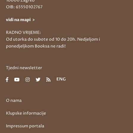
10000 Zagreb
OIB: 65550102767
vidi na mapi >
RADNO VRIJEME:
Od utorka do subote od 10 do 20h. Nedjeljom i
ponedjeljkom Booksa ne radi!
Tjedni newsletter
ENG
O nama
Klupske informacije
Impressum portala