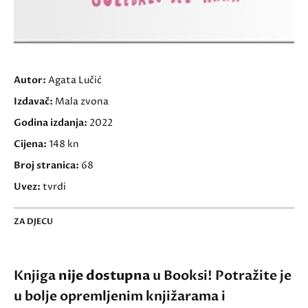
Autor:
Agata Lučić
Izdavač:
Mala zvona
Godina izdanja:
2022
Cijena:
148 kn
Broj stranica:
68
Uvez:
tvrdi
ZA DJECU
Knjiga
nije dostupna
u Booksi! Potražite je
u bolje opremljenim knjižarama i