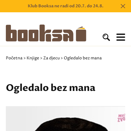
Klub Booksa ne radi od 20.7. do 24.8.
Početna
>
Knjige
>
Za djecu
> Ogledalo bez mana
Ogledalo bez mana