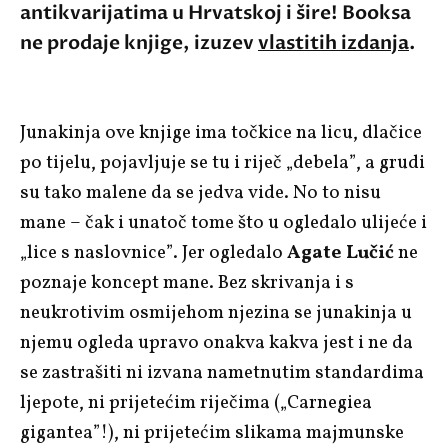
antikvarijatima u Hrvatskoj i šire! Booksa
ne prodaje knjige, izuzev
vlastitih izdanja
.
Junakinja ove knjige ima točkice na licu, dlačice
po tijelu, pojavljuje se tu i riječ „debela”, a grudi
su tako malene da se jedva vide. No to nisu
mane – čak i unatoč tome što u ogledalo ulijeće i
„lice s naslovnice”. Jer ogledalo
Agate Lučić
ne
poznaje koncept mane. Bez skrivanja i s
neukrotivim osmijehom njezina se junakinja u
njemu ogleda upravo onakva kakva jest i ne da
se zastrašiti ni izvana nametnutim standardima
ljepote, ni prijetećim riječima („Carnegiea
gigantea”!), ni prijetećim slikama majmunske