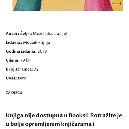
Autor:
Željka Mezić (ilustracije)
Izdavač:
Mozaik knjiga
Godina izdanja:
2018
Cijena:
79 kn
Broj stranica:
32
Uvez:
tvrdi
ZA DJECU
Knjiga
nije dostupna
u Booksi! Potražite je
u bolje opremljenim knjižarama i