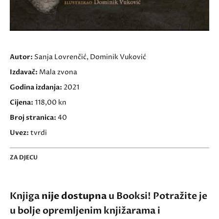
Autor:
Sanja Lovrenčić, Dominik Vuković
Izdavač:
Mala zvona
Godina izdanja:
2021
Cijena:
118,00 kn
Broj stranica:
40
Uvez:
tvrdi
ZA DJECU
Knjiga
nije dostupna
u Booksi! Potražite je
u bolje opremljenim knjižarama i