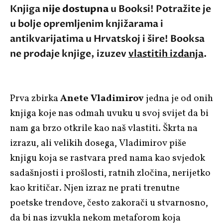
Knjiga
nije dostupna
u Booksi! Potražite je
u bolje opremljenim knjižarama i
antikvarijatima u Hrvatskoj i šire! Booksa
ne prodaje knjige, izuzev
vlastitih izdanja
.
Prva zbirka
Anete Vladimirov
jedna je od onih
knjiga koje nas odmah uvuku u svoj svijet da bi
nam ga brzo otkrile kao naš vlastiti. Škrta na
izrazu, ali velikih dosega, Vladimirov piše
knjigu koja se rastvara pred nama kao svjedok
sadašnjosti i prošlosti, ratnih zločina, nerijetko
kao kritičar. Njen izraz ne prati trenutne
poetske trendove, često zakorači u stvarnosno,
da bi nas izvukla nekom metaforom koja