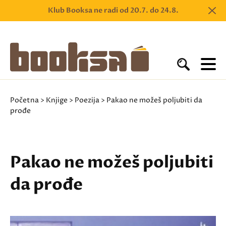
Klub Booksa ne radi od 20.7. do 24.8.
Početna
>
Knjige
>
Poezija
> Pakao ne možeš poljubiti da
prođe
Pakao ne možeš poljubiti
da prođe