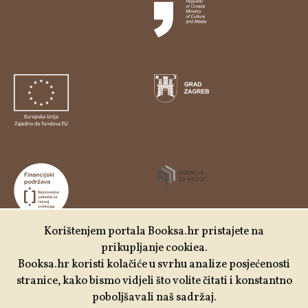
Korištenjem portala Booksa.hr pristajete na
prikupljanje cookiea.
Udruga Kulturtreger je korisnik institucionalne podrške
Booksa.hr koristi kolačiće u svrhu analize posjećenosti
Nacionalne zaklade za razvoj civilnoga društva za
stranice, kako bismo vidjeli što volite čitati i konstantno
stabilizaciju i/ili razvoj udruge u području demokratizacije i
poboljšavali naš sadržaj.