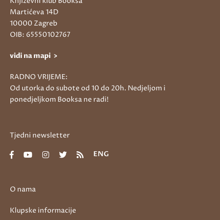
Književni klub Booksa
Martićeva 14D
10000 Zagreb
OIB: 65550102767
vidi na mapi >
RADNO VRIJEME:
Od utorka do subote od 10 do 20h. Nedjeljom i
ponedjeljkom Booksa ne radi!
Tjedni newsletter
ENG
O nama
Klupske informacije