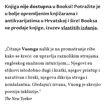
Knjiga
nije dostupna
u Booksi! Potražite je
u bolje opremljenim knjižarama i
antikvarijatima u Hrvatskoj i šire! Booksa
ne prodaje knjige, izuzev
vlastitih izdanja
.
„Čitanje
Vuonga
nalik je na promatranje ribe
kako se kreće: on upravlja raznolikim strujama
engleskog snažnom intuicijom... Njegovi su
stihovi istodobno dugi i kratki, njegov pristup i
narativan i lirski, njegova dikcija stroga i
nonšalantna. Gledajući izvana, Vuong je skrojio
poeziju inkluzije.“
The New Yorker