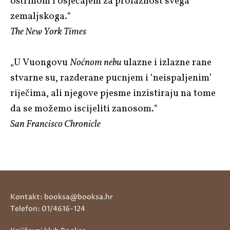
oštrinom i osjećajem za prolaznost svega
zemaljskoga.“
The New York Times
„U Vuongovu
Noćnom nebu
ulazne i izlazne rane
stvarne su, razderane pucnjem i ‘neispaljenim’
riječima, ali njegove pjesme inzistiraju na tome
da se možemo iscijeliti zanosom.“
San Francisco Chronicle
Kontakt: booksa@booksa.hr
Telefon: 01/4616-124