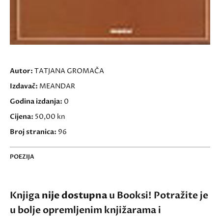
Autor:
TATJANA GROMAČA
Izdavač:
MEANDAR
Godina izdanja:
0
Cijena:
50,00 kn
Broj stranica:
96
POEZIJA
Knjiga
nije dostupna
u Booksi! Potražite je
u bolje opremljenim knjižarama i