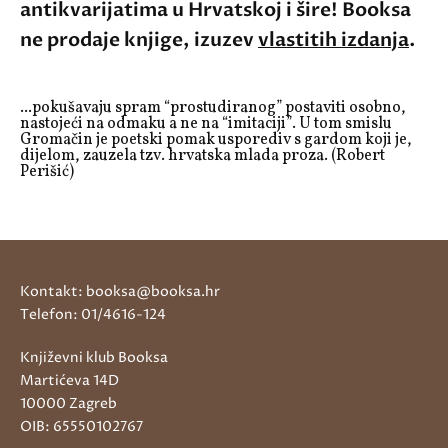
antikvarijatima u Hrvatskoj i šire! Booksa
ne prodaje knjige, izuzev
vlastitih izdanja
.
...pokušavaju spram “prostudiranog” postaviti osobno,
nastojeći na odmaku a ne na “imitaciji”. U tom smislu
Gromačin je poetski pomak usporediv s gardom koji je,
dijelom, zauzela tzv. hrvatska mlada proza. (Robert
Perišić)
Kontakt: booksa@booksa.hr
Telefon: 01/4616-124
Književni klub Booksa
Martićeva 14D
10000 Zagreb
OIB: 65550102767