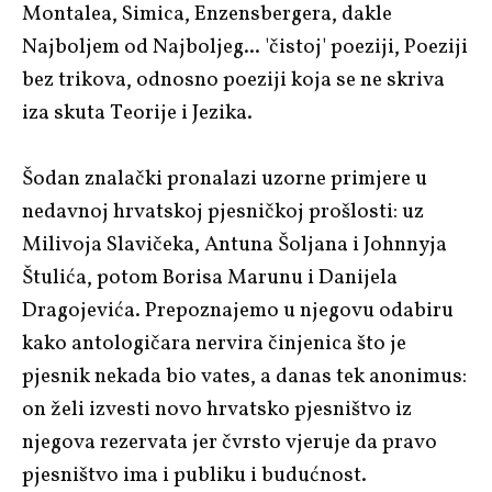
Montalea
,
Simica
,
Enzensbergera
, dakle
Najboljem od Najboljeg... 'čistoj' poeziji, Poeziji
bez trikova, odnosno poeziji koja se ne skriva
iza skuta Teorije i Jezika.
Šodan znalački pronalazi uzorne primjere u
nedavnoj hrvatskoj pjesničkoj prošlosti: uz
Milivoja Slavičeka
,
Antuna Šoljana
i
Johnnyja
Štulića
, potom
Borisa Marunu
i
Danijela
Dragojevića
. Prepoznajemo u njegovu odabiru
kako antologičara nervira činjenica što je
pjesnik nekada bio vates, a danas tek anonimus:
on želi izvesti novo hrvatsko pjesništvo iz
njegova rezervata jer čvrsto vjeruje da pravo
pjesništvo ima i publiku i budućnost.