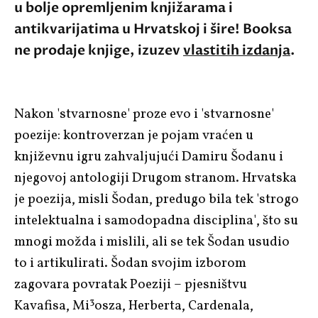
u bolje opremljenim knjižarama i
antikvarijatima u Hrvatskoj i šire! Booksa
ne prodaje knjige, izuzev
vlastitih izdanja
.
Nakon 'stvarnosne' proze evo i 'stvarnosne'
poezije: kontroverzan je pojam vraćen u
književnu igru zahvaljujući
Damiru Šodanu
i
njegovoj antologiji
Drugom stranom
. Hrvatska
je poezija, misli Šodan, predugo bila tek 'strogo
intelektualna i samodopadna disciplina', što su
mnogi možda i mislili, ali se tek Šodan usudio
to i artikulirati. Šodan svojim izborom
zagovara povratak Poeziji – pjesništvu
Kavafisa
,
Mi³osza
,
Herberta
,
Cardenala
,