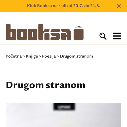
Klub Booksa ne radi od 20.7. do 24.8.
Početna
>
Knjige
>
Poezija
> Drugom stranom
Drugom stranom