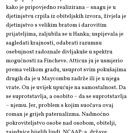
kako je pripovjedno realizirana – snagu je u
djetinjstvu crpila iz obiteljskih izvora, živjela je
djetinjstvo s velikim bratom i darovitim
prijateljima, zaljubila se u Hanka; uspijevala je
sagledati krajnosti, odabrati razumnu
osebujnost radoznale divljakuše u spektru
mogućnosti za Fincheve. Atticus ju je usmjerio
prema velikom gradu, usuprot svim pokušajima
drugih da je u Maycombu zadrže ili je u njega
vrate. On je uvijek upućuje na samostalnost. Da
se suprotstavlja, a osobito – da se suprotstavlja
– njemu. Jer, problem s kojim suočava ovaj
roman je grijeh paternalizma. Nadmoćno
pokroviteljstvo osobe nad osobom, obitelji,
zajednice bijelih ljudi, NCAAP-a, države.