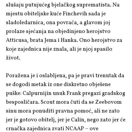
slušaju putujućeg bjelačkog suprematista. Na
mjestu obiteljske kuće Finchevih sada je
sladoledarnica, ona povraća, a glavom joj
prolaze sjećanja na objedinjeno herojstvo
Atticusa, brata Jema i Hanka. Ono herojstvo za
koje zajednica nije znala, ali je njoj spasilo
život.
Poražena je i oslabljena, pa je pravi trenutak da
se dogodi metak iz one diskretno obješene
puške: Calpurnijin unuk Frank pregazi gradskog
besposličara. Scout mora čuti da se Zeebovom
sinu mora ponuditi pravna pomoć, ali ne zato
jer je gotovo obitelj, jer je Calin, nego zato jer će
crnačka zajednica zvati NCAAP – ove