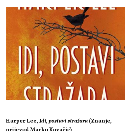
Harper Lee,
Idi, postavi stražara
(Znanje,
prijevod Marko Kovačić)