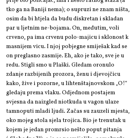
prije bio policajac, ima i nešto ratnog staža (a
tko ga na Baniji nema); o supruzi ne znam ništa,
osim da bi htjela da budu diskretan i skladan
par u ljetnim ne-bojama. On, međutim, voli
crveno, pa ima crvenu polo-majicu i sklonost k
masnijem vicu. I njoj pobjegne smiješak kad se
on preglasno zasmije. Eh, ako je tako, sve je u
redu. Stigli smo u Plaški. Gledam oronulo
zdanje razbijenih prozora, ženu i djevojčicu
kako, žive i pozorne, u lihtenštajnovskom „O!“
gledaju prema vlaku. Odjednom postajem
svjesna da naizgled niotkuda u vagon ulaze
tamnoputi mladi ljudi. Začas su zauzeli mjesta,
oko mojeg stola sjela trojica. Bio je trenutak u
kojem je jedan promrsio nešto poput pitanja