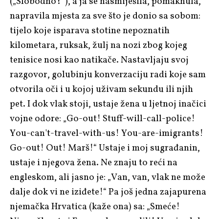
(„Slobodno?“), a ja se nasmiješila, pomaknula,
napravila mjesta za sve što je donio sa sobom:
tijelo koje isparava stotine nepoznatih
kilometara, ruksak, žulj na nozi zbog kojeg
tenisice nosi kao natikače. Nastavljaju svoj
razgovor, golubinju konverzaciju radi koje sam
otvorila oči i u kojoj uživam sekundu ili njih
pet. I dok vlak stoji, ustaje žena u ljetnoj inačici
vojne odore: „Go-out! Stuff-will-call-police!
You-can't-travel-with-us! You-are-imigrants!
Go-out! Out! Marš!“ Ustaje i moj sugrađanin,
ustaje i njegova žena. Ne znaju to reći na
engleskom, ali jasno je: „Van, van, vlak ne može
dalje dok vi ne iziđete!“ Pa još jedna zajapurena
njemačka Hrvatica (kaže ona) sa: „Smeće!