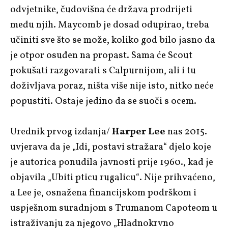
odvjetnike, čudovišna će država prodrijeti
među njih. Maycomb je dosad odupirao, treba
učiniti sve što se može, koliko god bilo jasno da
je otpor osuđen na propast. Sama će Scout
pokušati razgovarati s Calpurnijom, ali i tu
doživljava poraz, ništa više nije isto, nitko neće
popustiti. Ostaje jedino da se suoči s ocem.
Urednik prvog izdanja/
Harper Lee
nas 2015.
uvjerava da je „Idi, postavi stražara“ djelo koje
je autorica ponudila javnosti prije 1960., kad je
objavila „Ubiti pticu rugalicu“. Nije prihvaćeno,
a Lee je, osnažena financijskom podrškom i
uspješnom suradnjom s Trumanom Capoteom u
istraživanju za njegovo „Hladnokrvno