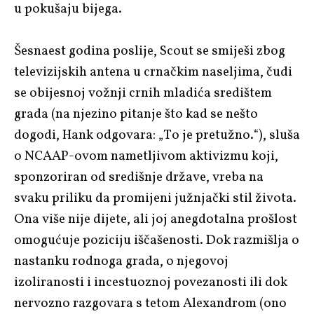
u pokušaju bijega.
Šesnaest godina poslije, Scout se smiješi zbog
televizijskih antena u crnačkim naseljima, čudi
se obijesnoj vožnji crnih mladića središtem
grada (na njezino pitanje što kad se nešto
dogodi, Hank odgovara: „To je pretužno.“), sluša
o NCAAP-ovom nametljivom aktivizmu koji,
sponzoriran od središnje države, vreba na
svaku priliku da promijeni južnjački stil života.
Ona više nije dijete, ali joj anegdotalna prošlost
omogućuje poziciju iščašenosti. Dok razmišlja o
nastanku rodnoga grada, o njegovoj
izoliranosti i incestuoznoj povezanosti ili dok
nervozno razgovara s tetom Alexandrom (ono