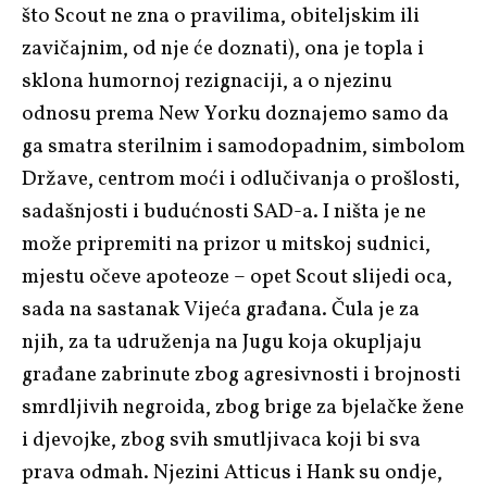
što Scout ne zna o pravilima, obiteljskim ili
zavičajnim, od nje će doznati), ona je topla i
sklona humornoj rezignaciji, a o njezinu
odnosu prema New Yorku doznajemo samo da
ga smatra sterilnim i samodopadnim, simbolom
Države, centrom moći i odlučivanja o prošlosti,
sadašnjosti i budućnosti SAD-a. I ništa je ne
može pripremiti na prizor u mitskoj sudnici,
mjestu očeve apoteoze – opet Scout slijedi oca,
sada na sastanak Vijeća građana. Čula je za
njih, za ta udruženja na Jugu koja okupljaju
građane zabrinute zbog agresivnosti i brojnosti
smrdljivih negroida, zbog brige za bjelačke žene
i djevojke, zbog svih smutljivaca koji bi sva
prava odmah. Njezini Atticus i Hank su ondje,