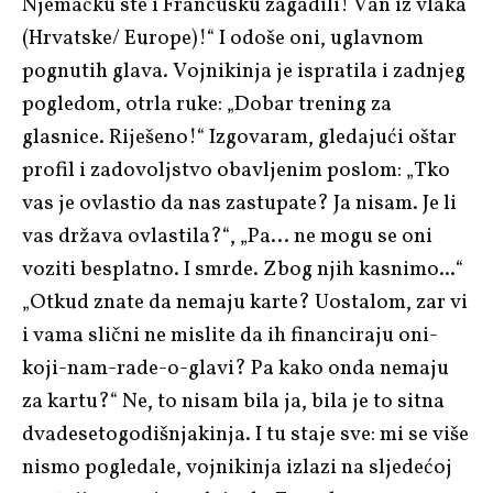
Njemačku ste i Francusku zagadili! Van iz vlaka
(Hrvatske/ Europe)!“ I odoše oni, uglavnom
pognutih glava. Vojnikinja je ispratila i zadnjeg
pogledom, otrla ruke: „Dobar trening za
glasnice. Riješeno!“ Izgovaram, gledajući oštar
profil i zadovoljstvo obavljenim poslom: „Tko
vas je ovlastio da nas zastupate? Ja nisam. Je li
vas država ovlastila?“, „Pa… ne mogu se oni
voziti besplatno. I smrde. Zbog njih kasnimo...“
„Otkud znate da nemaju karte? Uostalom, zar vi
i vama slični ne mislite da ih financiraju oni-
koji-nam-rade-o-glavi? Pa kako onda nemaju
za kartu?“ Ne, to nisam bila ja, bila je to sitna
dvadesetogodišnjakinja. I tu staje sve: mi se više
nismo pogledale, vojnikinja izlazi na sljedećoj