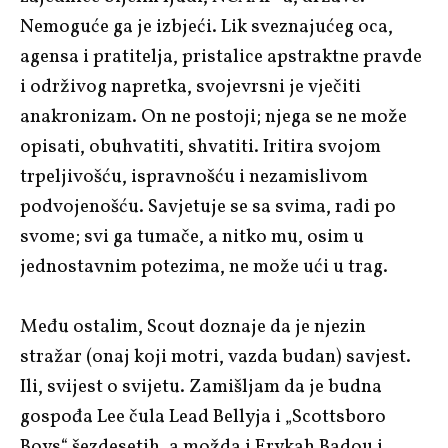
Nemoguće ga je izbjeći. Lik sveznajućeg oca,
agensa i pratitelja, pristalice apstraktne pravde
i održivog napretka, svojevrsni je vječiti
anakronizam. On ne postoji; njega se ne može
opisati, obuhvatiti, shvatiti. Iritira svojom
trpeljivošću, ispravnošću i nezamislivom
podvojenošću. Savjetuje se sa svima, radi po
svome; svi ga tumače, a nitko mu, osim u
jednostavnim potezima, ne može ući u trag.
Među ostalim, Scout doznaje da je njezin
stražar (onaj koji motri, vazda budan) savjest.
Ili, svijest o svijetu. Zamišljam da je budna
gospođa Lee čula Lead Bellyja i „Scottsboro
Boys“ šezdesetih, a možda i Erykah Badou i