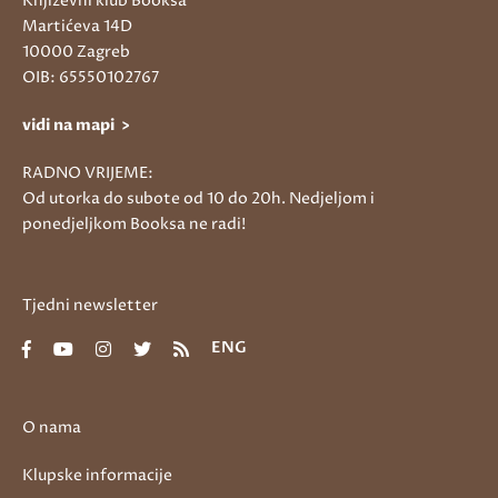
Književni klub Booksa
Martićeva 14D
10000 Zagreb
OIB: 65550102767
vidi na mapi >
RADNO VRIJEME:
Od utorka do subote od 10 do 20h. Nedjeljom i
ponedjeljkom Booksa ne radi!
Tjedni newsletter
ENG
O nama
Klupske informacije