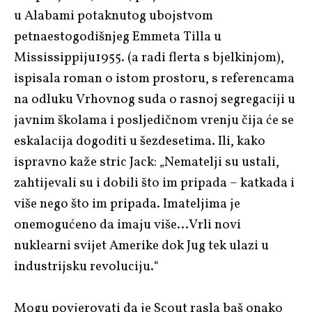
u Alabami potaknutog ubojstvom
petnaestogodišnjeg Emmeta Tilla u
Mississippiju1955. (a radi flerta s bjelkinjom),
ispisala roman o istom prostoru, s referencama
na odluku Vrhovnog suda o rasnoj segregaciji u
javnim školama i posljedičnom vrenju čija će se
eskalacija dogoditi u šezdesetima. Ili, kako
ispravno kaže stric Jack: „Nematelji su ustali,
zahtijevali su i dobili što im pripada – katkada i
više nego što im pripada. Imateljima je
onemogućeno da imaju više…Vrli novi
nuklearni svijet Amerike dok Jug tek ulazi u
industrijsku revoluciju.“
Mogu povjerovati da je Scout rasla baš onako