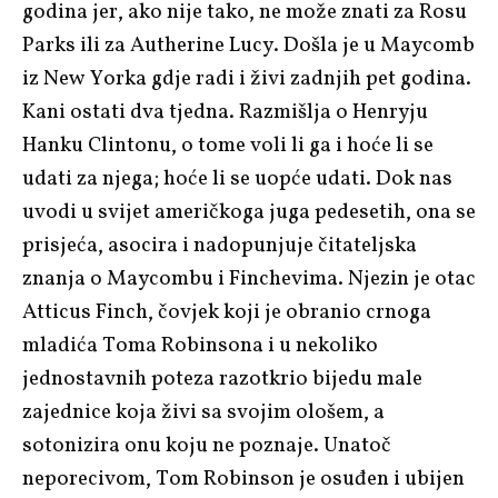
godina jer, ako nije tako, ne može znati za Rosu
Parks ili za Autherine Lucy. Došla je u Maycomb
iz New Yorka gdje radi i živi zadnjih pet godina.
Kani ostati dva tjedna. Razmišlja o Henryju
Hanku Clintonu, o tome voli li ga i hoće li se
udati za njega; hoće li se uopće udati. Dok nas
uvodi u svijet američkoga juga pedesetih, ona se
prisjeća, asocira i nadopunjuje čitateljska
znanja o Maycombu i Finchevima. Njezin je otac
Atticus Finch, čovjek koji je obranio crnoga
mladića Toma Robinsona i u nekoliko
jednostavnih poteza razotkrio bijedu male
zajednice koja živi sa svojim ološem, a
sotonizira onu koju ne poznaje. Unatoč
neporecivom, Tom Robinson je osuđen i ubijen