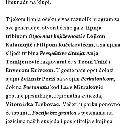
limunadu na klupi.
Tijekom lipnja očekuje vas raznolik program za
sve generacije: otvorit ćemo ga
2. lipnja
tribinom
Otpornost književnosti
s
Lejlom
Kalamujić
i
Filipom Kučekovićem
, a za njima
slijedi tribina
Perspektive čitanja:
Anja
Tomljenović
razgovarat će s
Teom Tulić
i
Enverom Krivcem
. U goste nam opet dolazi
sjajni
Želimir Periš
sa svojim
Perkatonicom
,
dok na
Poetomatu
kod
Lare Mitraković
gostuje pjesnikinja, regionalna zvijezda,
Vitomirka Trebovac
.
Večeri u parku ponovno
će ispuniti
Poezija bez grani
c
a
s pjesmama na
jezicima naših susjeda i posjetitelja s kojima