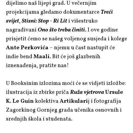
dijelimo naš lijepi grad. U večernjim
projekcijama gledamo dokumentarce
Treći
svijet
,
Stisni: Stop - Ri Lit
i višestruko
nagrađivani
Ono što treba činiti
. I ove godine
prisjetit ćemo se našeg voljenog susjeda i kolege
Ante Perkovića
– njemu u čast nastupit će
indie bend
Maali
. Bit će još glazbenih
iznenađenja, pratite nas!
U Booksinim izlozima moći će se vidjeti izložbe:
ilustracija iz zbirke priča
Ruža vjetrova
Ursule
K. Le Guin
kolektiva
Artikulari
j i fotografija
Zagorkinog Gornjeg grada učenika osnovnih i
srednjih škola i studenata.