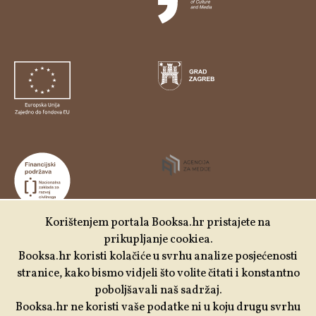
Korištenjem portala Booksa.hr pristajete na
prikupljanje cookiea.
Udruga Kulturtreger je korisnik institucionalne podrške
Booksa.hr koristi kolačiće u svrhu analize posjećenosti
Nacionalne zaklade za razvoj civilnoga društva za
stranice, kako bismo vidjeli što volite čitati i konstantno
stabilizaciju i/ili razvoj udruge u području demokratizacije i
poboljšavali naš sadržaj.
društvenog razvoja.
Booksa.hr ne koristi vaše podatke ni u koju drugu svrhu