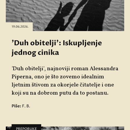
19.06.2026.
'Duh obitelji': Iskupljenje
jednog cinika
'Duh obitelji', najnoviji roman Alessandra
Piperna, ono je što zovemo idealnim
ljetnim štivom za okorjele čitatelje i one
koji su na dobrom putu da to postanu.
Piše:
F. B.
PREPORUKE