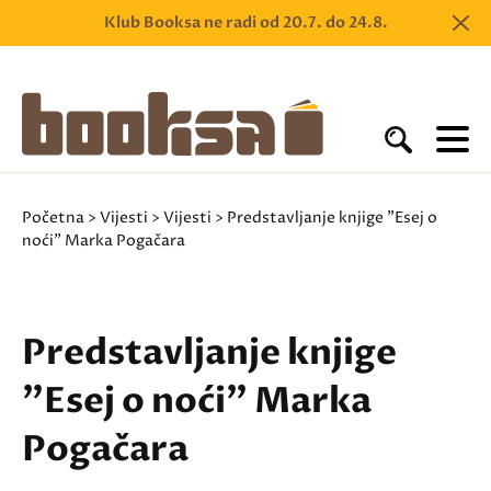
Klub Booksa ne radi od 20.7. do 24.8.
Početna
>
Vijesti
>
Vijesti
> Predstavljanje knjige "Esej o
noći" Marka Pogačara
Predstavljanje knjige
"Esej o noći" Marka
Pogačara