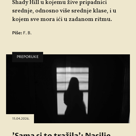
Shady Hill u kojemu žive pripadnici
srednje, odnosno više srednje klase, i u
kojem sve mora ići u zadanom ritmu.
Piše:
F. B.
PREPORUKE
15.04.2026.
'Sama si to tražila': Nasilje