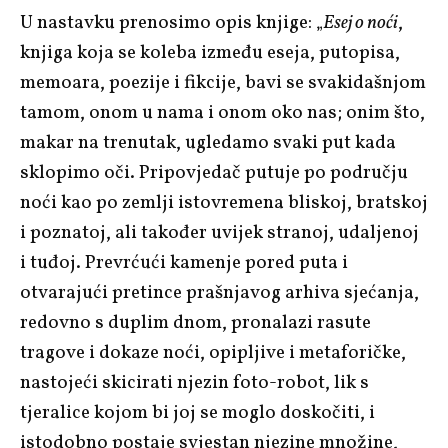
U nastavku prenosimo opis knjige: „
Esej o noći
,
knjiga koja se koleba između eseja, putopisa,
memoara, poezije i fikcije, bavi se svakidašnjom
tamom, onom u nama i onom oko nas; onim što,
makar na trenutak, ugledamo svaki put kada
sklopimo oči. Pripovjedač putuje po području
noći kao po zemlji istovremena bliskoj, bratskoj
i poznatoj, ali također uvijek stranoj, udaljenoj
i tuđoj. Prevrćući kamenje pored puta i
otvarajući pretince prašnjavog arhiva sjećanja,
redovno s duplim dnom, pronalazi rasute
tragove i dokaze noći, opipljive i metaforičke,
nastojeći skicirati njezin foto-robot, lik s
tjeralice kojom bi joj se moglo doskočiti, i
istodobno postaje svjestan njezine množine,