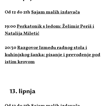
Od 12 do 21h
Sajam malih izdavača
19:00
Perkatonik s ledom: Želimir Periš i
Natalija Miletić
20:30
Razgovor Između radnog stola i
kuhinjskog šanka: pisanje i prevođenje pod
istim krovom
13. lipnja
Od 12 do 21h
Sajam malih izdavača