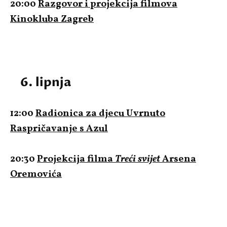
20:00
Razgovor i projekcija filmova
Kinokluba Zagreb
6. lipnja
12:00
Radionica za djecu Uvrnuto
Raspričavanje s Azul
20:30
Projekcija filma
Treći svijet
Arsena
Oremovića