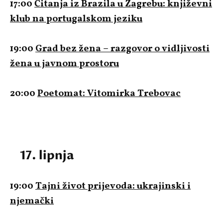
17:00
Čitanja iz Brazila u Zagrebu: književni
klub na portugalskom jeziku
19:00
Grad bez žena – razgovor o vidljivosti
žena u javnom prostoru
20:00
Poetomat: Vitomirka Trebovac
17. lipnja
19:00
Tajni život prijevoda: ukrajinski i
njemački