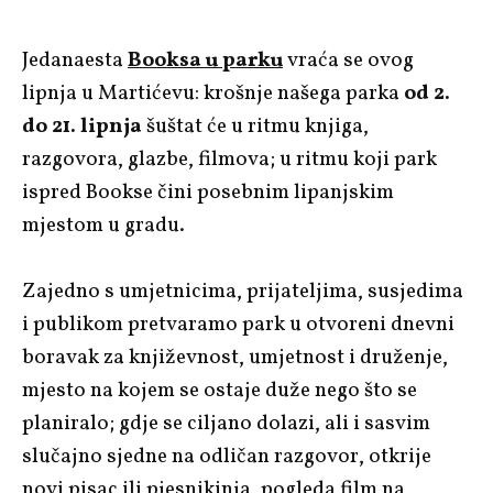
Jedanaesta
Booksa u parku
vraća se ovog
lipnja u Martićevu: krošnje našega parka
od 2.
do 21. lipnja
šuštat će u ritmu knjiga,
razgovora, glazbe, filmova; u ritmu koji park
ispred Bookse čini posebnim lipanjskim
mjestom u gradu.
Zajedno s umjetnicima, prijateljima, susjedima
i publikom pretvaramo park u otvoreni dnevni
boravak za književnost, umjetnost i druženje,
mjesto na kojem se ostaje duže nego što se
planiralo; gdje se ciljano dolazi, ali i sasvim
slučajno sjedne na odličan razgovor, otkrije
novi pisac ili pjesnikinja, pogleda film na