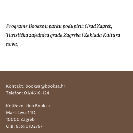
Programe Bookse u parku podupiru: Grad Zagreb,
Turistička zajednica grada Zagreba i Zaklada Kultura
nova.
Kontakt: booksa@booksa.hr
Telefon: 01/4616-124
Književni klub Booksa
Martićeva 14D
10000 Zagreb
OIB: 65550102767