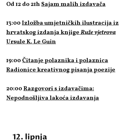
Od 12 do 21h
Sajam malih izdavača
13:00
Izložba umjetničkih ilustracija iz
hrvatskog izdanja knjige
Ruže vjetrova
Ursule K. Le Guin
19:00
Čitanje polaznika i polaznica
Radionice kreativnog pisanja poezije
20:00
Razgovori s izdavačima:
Nepodnošljiva lakoća izdavanja
12. lipnja