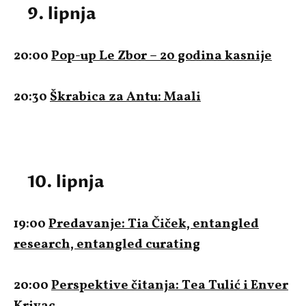
9. lipnja
20:00
Pop-up Le Zbor – 20 godina kasnije
20:30
Škrabica za Antu: Maali
10. lipnja
19:00
Predavanje: Tia Čiček, entangled
research, entangled curating
20:00
Perspektive čitanja: Tea Tulić i Enver
Krivac