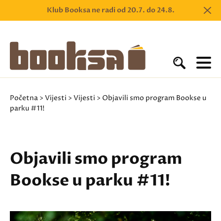
Klub Booksa ne radi od 20.7. do 24.8.
Početna
>
Vijesti
>
Vijesti
> Objavili smo program Bookse u
parku #11!
Objavili smo program
Bookse u parku #11!