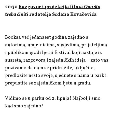
20:30
Razgovor i projekcija filma
Ono što
treba činiti
redatelja Srđana Kovačevića
Booksa već jedanaest godina zajedno s
autorima, umjetnicima, susjedima, prijateljima
i publikom gradi ljetni festival koji nastaje iz
susreta, razgovora i zajedničkih ideja – zato vas
pozivamo da nam se pridružite, uključite,
predložite nešto svoje, sjednete s nama u park i
prepustite se zajedničkom ljetu u gradu.
Vidimo se u parku od 2. lipnja! Najbolji smo
kad smo zajedno!