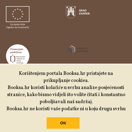
Korištenjem portala Booksa.hr pristajete na
prikupljanje cookiea.
Udruga Kulturtreger je korisnik institucionalne podrške
Booksa.hr koristi kolačiće u svrhu analize posjećenosti
Nacionalne zaklade za razvoj civilnoga društva za
stranice, kako bismo vidjeli što volite čitati i konstantno
stabilizaciju i/ili razvoj udruge u području demokratizacije i
poboljšavali naš sadržaj.
društvenog razvoja.
Booksa.hr ne koristi vaše podatke ni u koju drugu svrhu
OK
Izrada:
Slobodna domena