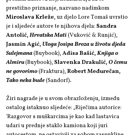
prestižno priznanje, nazvano nadimkom
Miroslava Krleže
, uz djelo Lore Tomaš uvrstio
je i sljedeće autore te njihova djela:
Sandra
Antolić,
Hrvatska Mati
(Vuković & Runjić),
Jasmin Agić,
Uloga Josipa Broza u životu djeda
Sulejmana
(Buybook),
Adisa Bašić,
Knjiga o
Almiru
(Buybook),
Slavenka Drakulić,
O čemu
ne govorimo
(Fraktura),
Robert Međurečan,
Tako neka bude
(Sandorf).
Žiri nagrade je u svom obrazloženju, između
ostalog istaknuo sljedeće: „Riječima autorice:
'Razgovor s muškarcima je kao kad lastavica
udari u prednje staklo kamiona koji juri
autocestom, ne ostavivši za sobom raspukline,