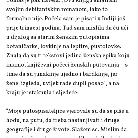
Tomaš je pak navela: „Ovu knjigu smatram
svojim debitantskim romanom, iako to
formalno nije. Počela sam je pisati u Indiji još
prije trinaest godina. Tad sam mislila da ću ući
u dijalog sa starim ženskim putopisima:
botaničarke, lovkinje na leptire, pustolovke.
Znala da su ti tekstovi jedina ženska epika koju
imamo, književni počeci ženskih putovanja – s
time da su junakinje ujedno i bardkinje, jer
žene, izgleda, uvijek rade dupli posao", a na
kraju je istaknula i sljedeće:
"Moje putospisateljice vjerovale su da se piše u
hodu, na putu, da treba nastanjivati i druge
geografije i druge živote. Slažem se. Mislim da