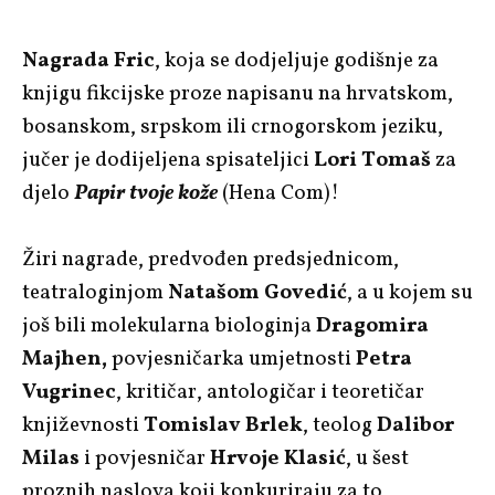
Nagrada Fric
, koja se dodjeljuje godišnje za
knjigu fikcijske proze napisanu na hrvatskom,
bosanskom, srpskom ili crnogorskom jeziku,
jučer je dodijeljena spisateljici
Lori Tomaš
za
djelo
Papir tvoje kože
(Hena Com)!
Žiri nagrade, predvođen predsjednicom,
teatraloginjom
Natašom Govedić
, a u kojem su
još bili molekularna biologinja
Dragomira
Majhen,
povjesničarka umjetnosti
Petra
Vugrinec
, kritičar, antologičar i teoretičar
književnosti
Tomislav Brlek
, teolog
Dalibor
Milas
i povjesničar
Hrvoje Klasić
, u šest
proznih naslova koji konkuriraju za to