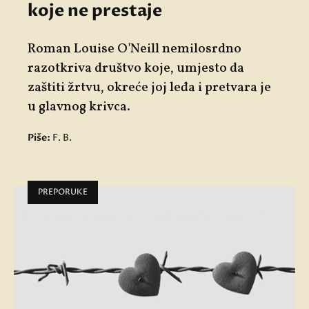
koje ne prestaje
Roman
Louise O'Neill
nemilosrdno
razotkriva društvo koje, umjesto da
zaštiti žrtvu, okreće joj leđa i pretvara je
u glavnog krivca.
Piše:
F. B.
PREPORUKE