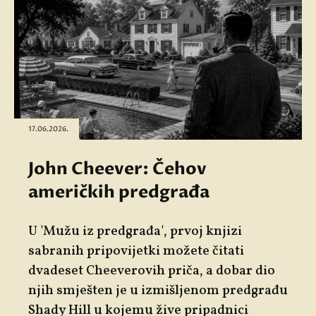
17.06.2026.
John Cheever: Čehov
američkih predgrađa
U 'Mužu iz predgrađa', prvoj knjizi
sabranih pripovijetki možete čitati
dvadeset Cheeverovih priča, a dobar dio
njih smješten je u izmišljenom predgrađu
Shady Hill u kojemu žive pripadnici