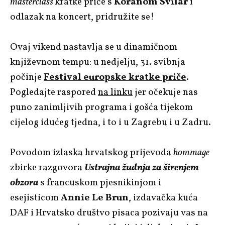
masterclass
kratke priče s
Koranom Svilar
i
odlazak na koncert, pridružite se!
Ovaj vikend nastavlja se u dinamičnom
književnom tempu: u nedjelju, 31. svibnja
počinje
Festival europske kratke priče
.
Pogledajte raspored
na linku
jer očekuje nas
puno zanimljivih programa i gošća tijekom
cijelog idućeg tjedna, i to i u Zagrebu i u Zadru.
Povodom izlaska hrvatskog prijevoda
hommage
zbirke razgovora
Ustrajna žudnja za širenjem
obzora
s francuskom pjesnikinjom i
esejisticom
Annie Le Brun
, izdavačka kuća
DAF i Hrvatsko društvo pisaca pozivaju vas na