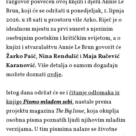
razgovor posvećen ovoj knjizi i djelu Annie Le
Brun, koji će se održati u ponedjeljak, 1. lipnja
2026. u 18 sati u prostoru vile Arko. Riječ je o
idealnom mjestu za prvi susret s njezinim
osebujnim poetskim i kritičkim svijetom, a o
knjizi i stvaralaštvu Annie Le Brun govorit će
Žarko Paić
,
Nina Rendulić
i
Maja Ručević
Karanović
. Više detalja o samom događaju
možete doznati
ovdje
.
Istog dana održat će se i
čitanje odlomaka iz
knjige
Pismo mlađem sebi
, nastale prema
projektu magazina
The Big Issue
, koja okuplja
osobna pisma poznatih ljudi njihovim mlađim
verzijama. U tim pismima nalaze se životne