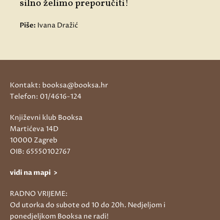
silno želimo preporučiti!
Piše:
Ivana Dražić
Kontakt: booksa@booksa.hr
Telefon: 01/4616-124
Književni klub Booksa
Martićeva 14D
10000 Zagreb
OIB: 65550102767
vidi na mapi >
RADNO VRIJEME:
Od utorka do subote od 10 do 20h. Nedjeljom i
ponedjeljkom Booksa ne radi!