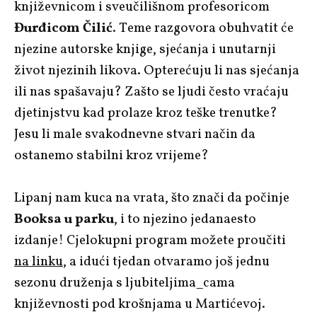
književnicom i sveučilišnom profesoricom
Đurđicom Čilić
. Teme razgovora obuhvatit će
njezine autorske knjige, sjećanja i unutarnji
život njezinih likova. Opterećuju li nas sjećanja
ili nas spašavaju? Zašto se ljudi često vraćaju
djetinjstvu kad prolaze kroz teške trenutke?
Jesu li male svakodnevne stvari način da
ostanemo stabilni kroz vrijeme?
Lipanj nam kuca na vrata, što znači da počinje
Booksa u parku
, i to njezino jedanaesto
izdanje! Cjelokupni program možete proučiti
na linku
, a idući tjedan otvaramo još jednu
sezonu druženja s ljubiteljima_cama
književnosti pod krošnjama u Martićevoj.