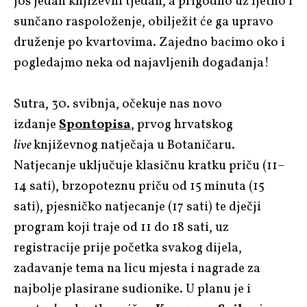
još jedan književni tjedan, a prigodno uz ljetno i
sunčano raspoloženje, obilježit će ga upravo
druženje po kvartovima. Zajedno bacimo oko i
pogledajmo neka od najavljenih događanja!
Sutra, 30. svibnja, očekuje nas novo
izdanje
Spontopisa
, prvog hrvatskog
live
književnog natječaja u Botaničaru.
Natjecanje uključuje klasičnu kratku priču (11–
14 sati), brzopoteznu priču od 15 minuta (15
sati), pjesničko natjecanje (17 sati) te dječji
program koji traje od 11 do 18 sati, uz
registracije prije početka svakog dijela,
zadavanje tema na licu mjesta i nagrade za
najbolje plasirane sudionike. U planu je i