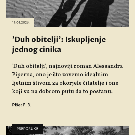
19.06.2026.
'Duh obitelji': Iskupljenje
jednog cinika
'Duh obitelji', najnoviji roman Alessandra
Piperna, ono je što zovemo idealnim
ljetnim štivom za okorjele čitatelje i one
koji su na dobrom putu da to postanu.
Piše:
F. B.
PREPORUKE