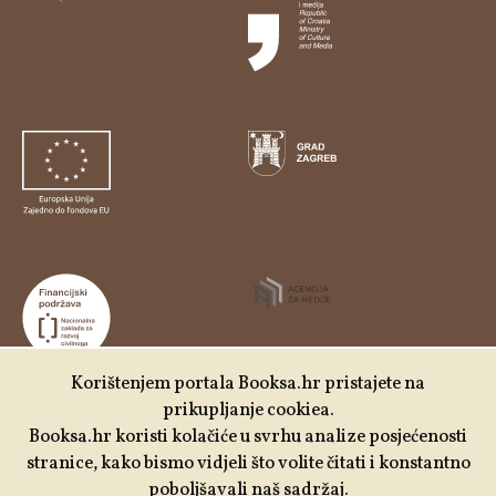
Korištenjem portala Booksa.hr pristajete na
prikupljanje cookiea.
Udruga Kulturtreger je korisnik institucionalne podrške
Booksa.hr koristi kolačiće u svrhu analize posjećenosti
Nacionalne zaklade za razvoj civilnoga društva za
stranice, kako bismo vidjeli što volite čitati i konstantno
stabilizaciju i/ili razvoj udruge u području demokratizacije i
poboljšavali naš sadržaj.