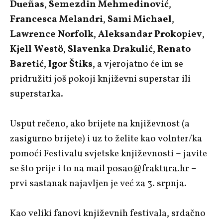
Dueñas
,
Semezdin Mehmedinović
,
Francesca Melandri
,
Sami Michael
,
Lawrence Norfolk
,
Aleksandar Prokopiev
,
Kjell Westö
,
Slavenka Drakulić
,
Renato
Baretić
,
Igor Štiks
, a vjerojatno će im se
pridružiti još pokoji književni superstar ili
superstarka.
Usput rečeno, ako brijete na književnost (a
zasigurno brijete) i uz to želite kao volnter/ka
pomoći Festivalu svjetske književnosti – javite
se što prije i to na mail
posao@fraktura.hr
–
prvi sastanak najavljen je već za 3. srpnja.
Kao veliki fanovi književnih festivala, srdačno