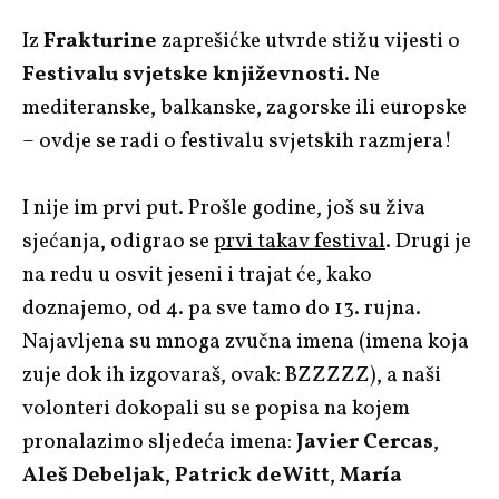
Iz
Frakturine
zaprešićke utvrde stižu vijesti o
Festivalu svjetske književnosti
. Ne
mediteranske, balkanske, zagorske ili europske
– ovdje se radi o festivalu svjetskih razmjera!
I nije im prvi put. Prošle godine, još su živa
sjećanja, odigrao se
prvi takav festival
. Drugi je
na redu u osvit jeseni i trajat će, kako
doznajemo, od 4. pa sve tamo do 13. rujna.
Najavljena su mnoga zvučna imena (imena koja
zuje dok ih izgovaraš, ovak: BZZZZZ), a naši
volonteri dokopali su se popisa na kojem
pronalazimo sljedeća imena:
Javier Cercas
,
Aleš Debeljak
,
Patrick deWitt
,
María