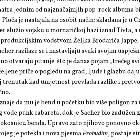
matra jednim od najznačajnijih pop-rock albuma b
. Ploča je nastajala na osobit način: skladana je u C
er služio vojsku u mornaričkoj bazi iznad Tivta, a
d produkcijskim vodstvom Željka Brodarića Jappe.
cher razilaze se i nastavljaju svaki svojim uspje
o otvaraju pitanje: što je danas pojam „trećeg svi
eljene priče o pogledu na grad, ljude i glazbu daj
aj trenutak kad umjetnost prevlada razlike i pretvo
čno.
naje da mu je bend u početku bio više poligon za
g vođe punk cabareta, dok je Sacher bio zadužen 
i okosnicu benda. Upravo zato njihovo ponovno ok
 kojeg je potekla i nova pjesma
Probudim
, postaje s