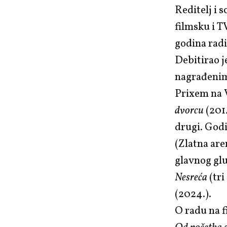
Reditelj i 
filmsku i 
godina radi
Debitirao 
nagrađenim
Prixem na 
dvorcu
(201
drugi. Godi
(Zlatna are
glavnog glu
Nesreća
(tri
(2024.).
O radu na f