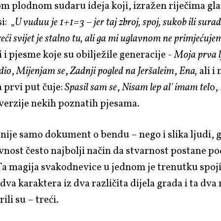
m plodnom sudaru ideja koji, izražen riječima gl
i: „
U vuduu je 1+1=3 – jer taj zbroj, spoj, sukob ili surad
eći svijet je stalno tu, ali ga mi uglavnom ne primjećuje
 i pjesme koje su obilježile generacije -
Moja prva 
dio
,
Mijenjam se
,
Zadnji pogled na Jeršaleim
,
Ena,
ali i
a prvi put čuje:
Spasil sam se
,
Nisam lep al' imam tel
o,
verzije nekih poznatih pjesama.
t nije samo dokument o bendu – nego i slika ljudi, g
ivnost često najbolji način da stvarnost postane pod
Ta magija svakodnevice u jednom je trenutku spoji
va karaktera iz dva različita dijela grada i ta dva 
rili su – treći.