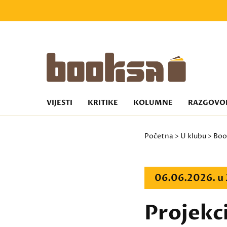
VIJESTI
KRITIKE
KOLUMNE
RAZGOVO
Početna
>
U klubu
>
Boo
06.06.2026. u
Projekci