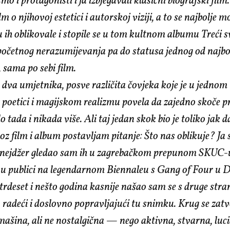
o i protagonisti i ja izbjegavali klasični biografski film.
ilm o njihovoj estetici i autorskoj viziji, a to se najbolje 
u ih oblikovale i stopile se u tom kultnom albumu Treći svi
početnog nerazumijevanja pa do statusa jednog od najbo
 sama po sebi film.
o dva umjetnika, posve različita čovjeka koje je u jedno
t poetici i magijskom realizmu povela da zajedno skoče p
o tada i nikada više. Ali taj jedan skok bio je toliko jak d
oz film i album postavljam pitanje: Što nas oblikuje? Ja
tinejdžer gledao sam ih u zagrebačkom prepunom SKUC-
 u publici na legendarnom Biennaleu s Gang of Four u
trdeset i nešto godina kasnije našao sam se s druge st
, radeći i doslovno popravljajući tu snimku. Krug se zatv
šina, ali ne nostalgična — nego aktivna, stvarna, luci