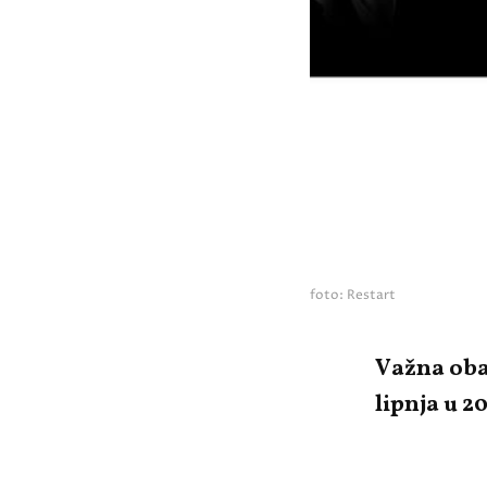
foto: Restart
Važna obav
lipnja u 2