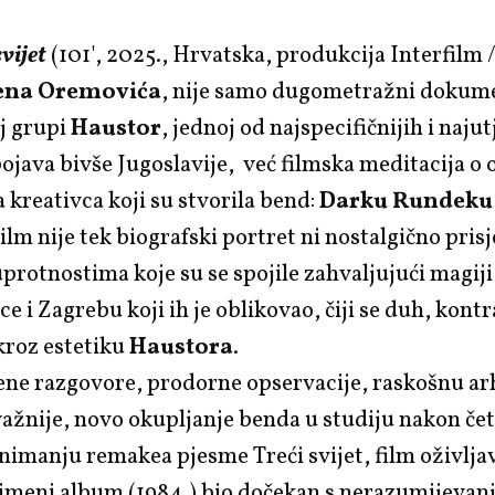
svijet
(101', 2025., Hrvatska, produkcija Interfilm 
ena Oremovića
, nije samo dugometražni dokum
j grupi
Haustor
, jednoj od najspecifičnijih i najut
ojava bivše Jugoslavije, već filmska meditacija o
 kreativca koji su stvorila bend:
Darku Rundeku
Film nije tek biografski portret ni nostalgično pris
protnostima koje su se spojile zahvaljujući magiji
 i Zagrebu koji ih je oblikovao, čiji se duh, kontra
kroz estetiku
Haustora
.
ne razgovore, prodorne opservacije, raskošnu arh
ažnije, novo okupljanje benda u studiju nakon če
nimanju remakea pjesme Treći svijet, film oživlja
oimeni album (1984.) bio dočekan s nerazumijevan