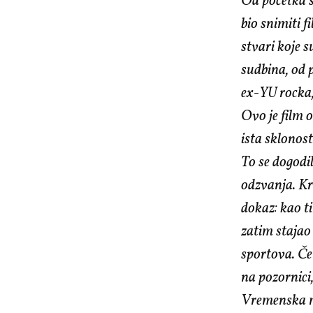
Od početka sm
bio snimiti f
stvari koje s
sudbina, od 
ex-YU rocka,
Ovo je film 
ista sklonos
To se dogodil
odzvanja.
Kr
dokaz: kao 
zatim stajao
sportova. Če
na pozornici
Vremenska ma