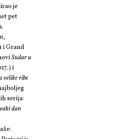
irao je
set pet
u.
em
,
 i Grand
movi
Sudar u
17.) i
 velike ribe
najboljeg
h serija:
svaki dan
kaže: