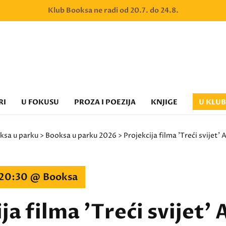
Klub Booksa ne radi od 20.7. do 24.8.
RI
U FOKUSU
PROZA I POEZIJA
KNJIGE
U KLU
ksa u parku
>
Booksa u parku 2026
> Projekcija filma 'Treći svijet
 20:30 @ Booksa
ja filma 'Treći svijet'