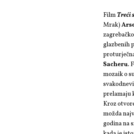
Film
Treći 
Mrak)
Ars
zagrebačko
glazbenih p
proturječna
Sacheru
. 
mozaik o su
svakodnevice
prelamaju 
Kroz otvore
možda najv
godina na s
kada je ist