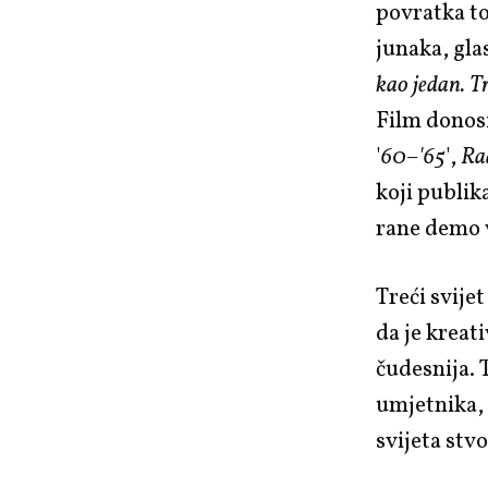
povratka to
junaka, glas
kao jedan. Tr
Film donosi
'
60–'65
',
Ra
koji publik
rane demo 
Treći svije
da je kreat
čudesnija. 
umjetnika, d
svijeta stvo