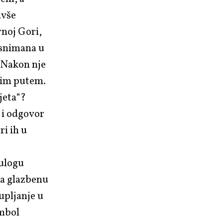
ivše
rnoj Gori,
 snimana u
 Nakon nje
šnim putem.
jeta“?
u i odgovor
ri ih u
 ulogu
za glazbenu
upljanje u
imbol