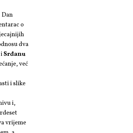
/ Dan
entarac o
jecajnijih
 odnosu dva
i
Srđanu
jećanje, već
sti i slike
ivu i,
trdeset
va vrijeme
jem, a