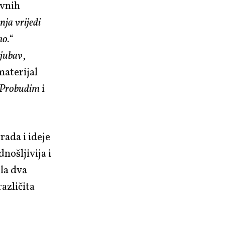
avnih
nja vrijedi
mo.
“
ljubav
,
 materijal
Probudim
i
rada i ideje
nošljivija i
la dva
različita