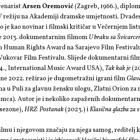
scenarist
Arsen Oremović
(Zagreb, 1966.), diplom
TV režiju na Akademiji dramske umjetnosti. Dvade
o je kao novinar i filmski kritičar u Večernjem list
je 2013. dokumentarnim filmom
U braku sa Švicarc
 Human Rights Award na Sarajevo Film Festivalu
Vukovar Film Festivalu. Slijede dokumentarni fil
4., International Music Award USA),
Tak kak je
(20
ne 2022. režirao je dugometražni igrani film
Glava
na u Puli za glavnu žensku ulogu, Zlatni Orion za 
mca). Autor je i nekoliko zapaženih dokumentarni
 sezone),
HRZ: Postanak
(2023.) i
Klasična glazba za 
ilmu i njegovom značaju za njega samog, reditelj 