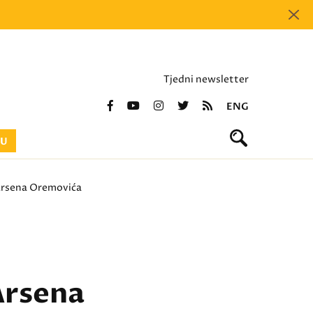
Tjedni newsletter
ENG
BU
' Arsena Oremovića
 Arsena