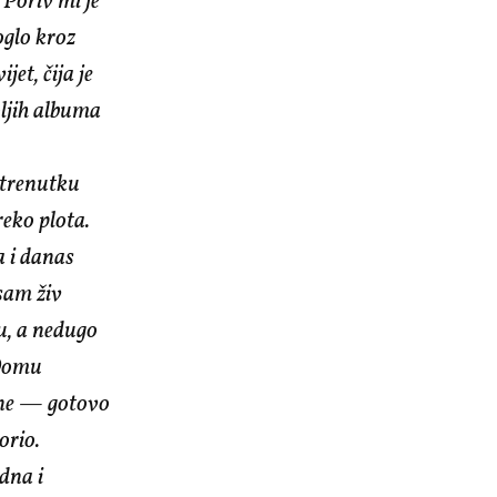
 Poriv mi je
moglo kroz
jet, čija je
ljih albuma
m trenutku
reko plota.
a i danas
 sam živ
u, a nedugo
 Domu
rane — gotovo
orio.
dna i