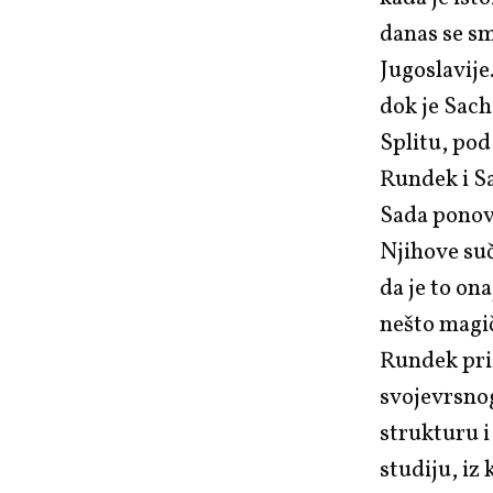
danas se s
Jugoslavije
dok je Sach
Splitu, po
Rundek i Sa
Sada ponovn
Njihove suč
da je to on
nešto magi
Rundek priz
svojevrsno
strukturu 
studiju, iz